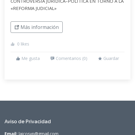
CONTROVERSIA JURÍDICA–POLÍTICA EN TORNO A LA
«REFORMA JUDICIAL»
Más información
0
likes
Me gusta
Comentarios (
0
)
Guardar
Aviso de Privacidad
Email:
laicosvp@gmail.com