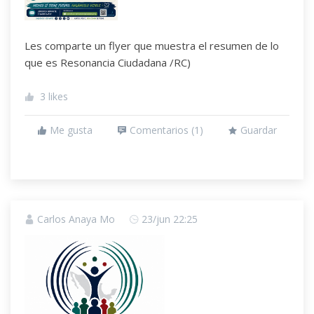
Les comparte un flyer que muestra el resumen de lo
que es Resonancia Ciudadana /RC)
3
likes
Me gusta
Comentarios (
1
)
Guardar
Carlos Anaya Mo
23/jun 22:25