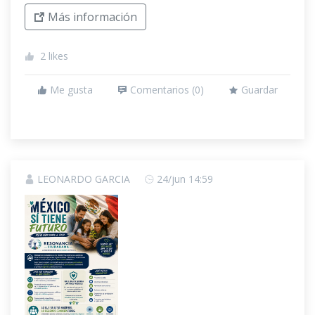
Más información
2
likes
Me gusta
Comentarios (
0
)
Guardar
LEONARDO GARCIA
24/jun 14:59